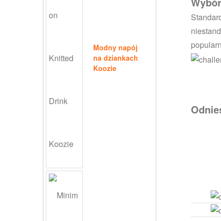
Wybór
Standard
niestand
popular
Modny napój
na dziankach
Koozie
Odnie