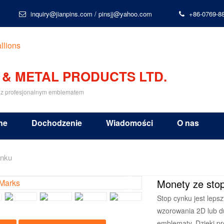
inquiry@jianpins.com
/
pinsjj@yahoo.com
+86-0769-8
 & METAL PRODUCTS LTD.
 z profesjonalnym emblematem
ne
Dochodzenie
Wiadomości
O nas
ynku
Monety ze sto
Stop cynku jest lep
wzorowania 2D lub du
emblematy. Dzięki p