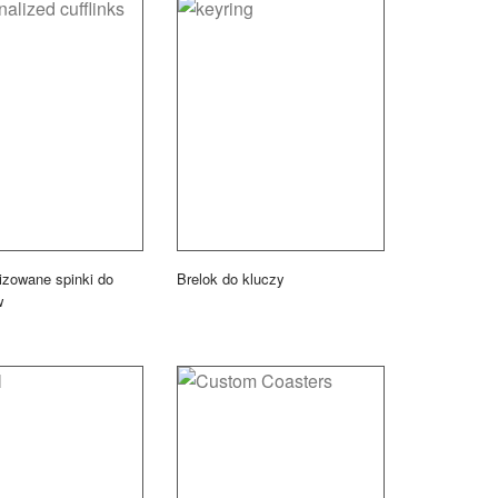
izowane spinki do
Brelok do kluczy
w