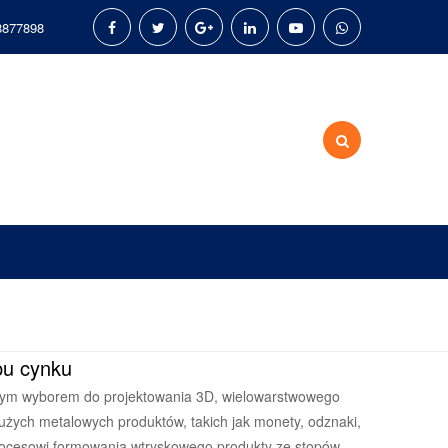
8877898
pu cynku
szym wyborem do projektowania 3D, wielowarstwowego
żych metalowych produktów, takich jak monety, odznaki,
rocesowi formowania wtryskowego produkty ze stopów