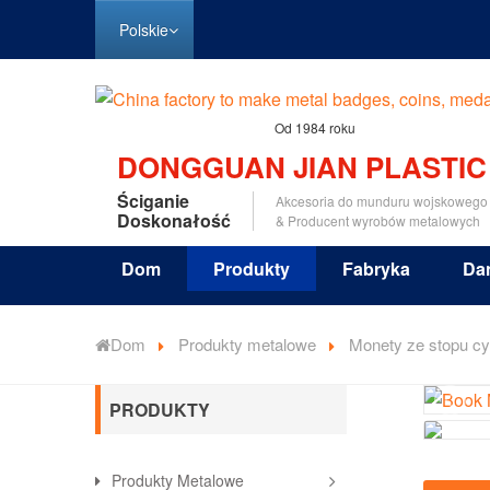
Polskie
Od 1984 roku
DONGGUAN JIAN PLASTIC
Ściganie
Akcesoria do munduru wojskowego
Doskonałość
& Producent wyrobów metalowych
Dom
Produkty
Fabryka
Da
Dom
Produkty metalowe
Monety ze stopu c
PRODUKTY
Produkty Metalowe