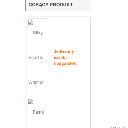
GORĄCY PRODUKT
Jedwabny
szalik i
nadgarstek