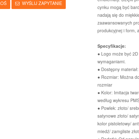
ŁOŚ
WYŚLIJ ZAPYTANIE
cynku mogą być bardz
nadają się do miękkie
zaawansowanych pro
produkcyjnej i form, 
Specyfikacje:
● Logo może być 2D l
wymaganiami.
● Dostępny materiał:
● Rozmiar: Można do
rozmiar
● Kolor: Imitacja twa
według wykresu PM
● Powlek: złoto/ srebr
satynowe złoto/ satyn
kolor pistoletowy/ an
miedź/ zamgliste zło