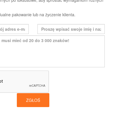
arnych po luksusowe, aby sprostać wymaganiom różnych
ualne pakowanie lub na życzenie klienta.
ZGŁOŚ