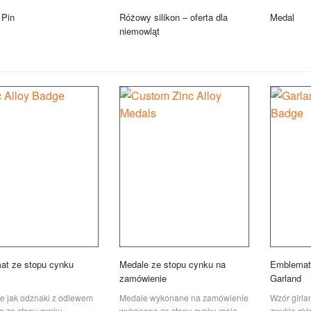
 Pin
Różowy silikon – oferta dla
Medal
niemowląt
at ze stopu cynku
Medale ze stopu cynku na
Emblemat
zamówienie
Garland
e jak odznaki z odlewem
Medale wykonane na zamówienie
Wzór girlan
m ze stopu cynku,
wykonane ze stopu cynku mają
zwykle skła