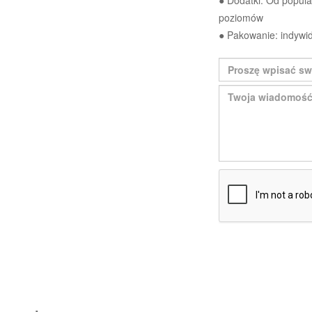
● Dodatki: Od popul
poziomów
● Pakowanie: indywid