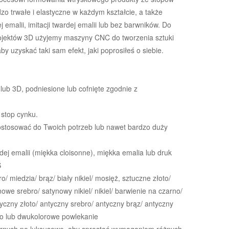
o trwałe i elastyczne w każdym kształcie, a także
j emalii, imitacji twardej emalii lub bez barwników. Do
jektów 3D użyjemy maszyny CNC do tworzenia sztuki
aby uzyskać taki sam efekt, jaki poprosiłeś o siebie.
ub 3D, podniesione lub cofnięte zgodnie z
 stop cynku.
stosować do Twoich potrzeb lub nawet bardzo duży
rdej emalii (miękka cloisonne), miękka emalia lub druk
S
o/ miedzia/ brąz/ biały nikiel/ mosięż, sztuczne złoto/
owe srebro/ satynowy nikiel/ nikiel/ barwienie na czarno/
tyczny złoto/ antyczny srebro/ antyczny brąz/ antyczny
to lub dwukolorowe powlekanie