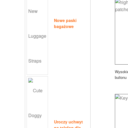
Nowe paski
bagażowe
Wysokie
bulionu
Uroczy uchwyt
na telefon dla