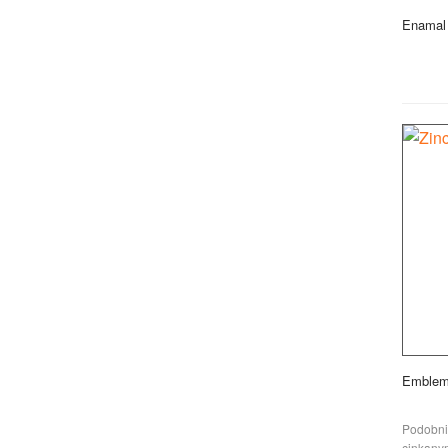
Enamal
Emblem
Podobni
cinkany