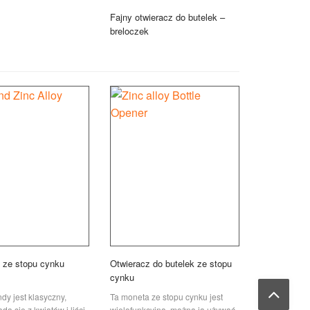
Fajny otwieracz do butelek –
breloczek
 ze stopu cynku
Otwieracz do butelek ze stopu
cynku
dy jest klasyczny,
Ta moneta ze stopu cynku jest
da się z kwiatów i liści,
wielofunkcyjna, można ją używać