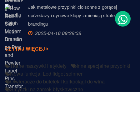
Jak metalowe przypinki cloisonne z gorącej
sprzedaży i cynowe klapy zmieniają strategie
brandingu
2025-04-16 09:29:38
CZYTAJ WIĘCEJ
Tkane naszywki i etykiety
Inne specjalne przypinki
Nowa funkcja: Led fidget spinner
Otwieracze do butelek i korkociągi do wina
Smyczki na zamek błyskawiczne
Specjalne czapki wojskowe
Niestandardowa butelka Koozie
Specjalne niestandardowe emaliowane szpilki
Copyright © 2022
DongGuan JIAN Plastic & Metal Products
Ltd.
Wszelkie prawa zastrzeżone.