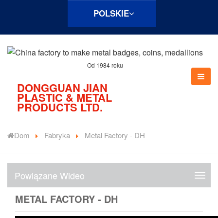
POLSKIE
Od 1984 roku
DONGGUAN JIAN
PLASTIC & METAL
PRODUCTS LTD.
Dom
Fabryka
Metal Factory - DH
Powiązane Wideo
P
o
METAL FACTORY - DH
w
i