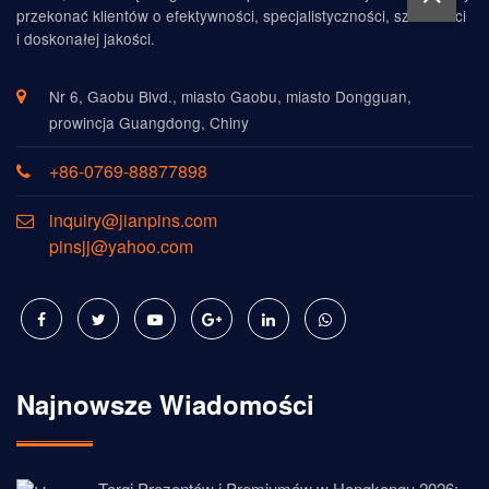
przekonać klientów o efektywności, specjalistyczności, szczerości
i doskonałej jakości.
Nr 6, Gaobu Blvd., miasto Gaobu, miasto Dongguan,
prowincja Guangdong, Chiny
+86-0769-88877898
inquiry@jianpins.com
pinsjj@yahoo.com
Najnowsze Wiadomości
Targi Prezentów i Premiumów w Hongkongu 2026: