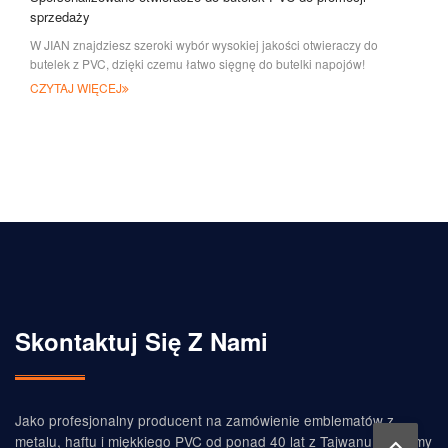
sprzedaży
W JIAN znajdziesz szeroki wybór wysokiej jakości otwieraczy do
butelek z PVC, dzięki czemu łatwo sięgnę do butelki napojów!
CZYTAJ WIĘCEJ
Skontaktuj Się Z Nami
Jako profesjonalny producent na zamówienie emblematów z
metalu, haftu i miękkiego PVC od ponad 40 lat z Tajwanu, możemy