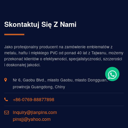
Skontaktuj Się Z Nami
Jako profesjonalny producent na zamówienie emblematów z
metalu, haftu i miękkiego PVC od ponad 40 lat z Tajwanu, możemy
przekonać klientów o efektywności, specjalistyczności, szczerości
i doskonałej jakości.
Nr 6, Gaobu Blvd., miasto Gaobu, miasto Dongguan,
prowincja Guangdong, Chiny
+86-0769-88877898
inquiry@jianpins.com
pinsjj@yahoo.com