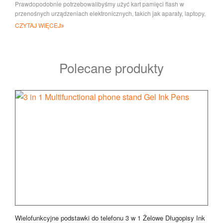
Prawdopodobnie potrzebowalibyśmy użyć kart pamięci flash w
przenośnych urządzeniach elektronicznych, takich jak aparaty, laptopy,
komputery itp., a potem memora
CZYTAJ WIĘCEJ
Polecane produkty
Wielofunkcyjne podstawki do telefonu 3 w 1 Żelowe Długopisy Ink