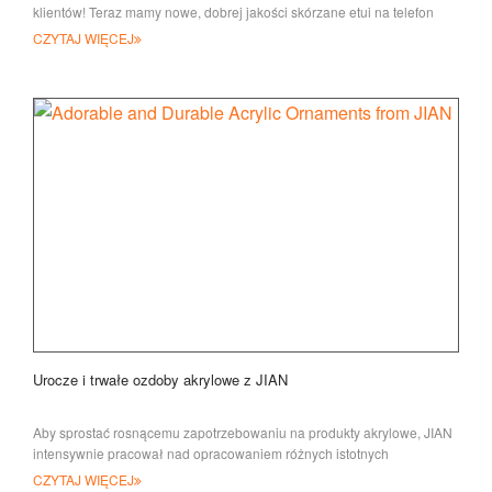
klientów! Teraz mamy nowe, dobrej jakości skórzane etui na telefon
komórkowy z logo 3D t
CZYTAJ WIĘCEJ
Urocze i trwałe ozdoby akrylowe z JIAN
Aby sprostać rosnącemu zapotrzebowaniu na produkty akrylowe, JIAN
intensywnie pracował nad opracowaniem różnych istotnych
przedmiotów, takich jak akrylowe etykiety bagażowe,
CZYTAJ WIĘCEJ