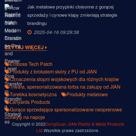
Jak metalowe przypinki cloisonne z gorącej
sprzedaży i cynowe klapy zmieniają strategie
brandingu
2025-04-16 09:29:38
CZYTAJ WIĘCEJ
Emboss Tech Patch
Produkty z brokatem skóry z PU od JIAN
Oznaczenia stopni wojskowych dla różnych krajów
Trwała, spersonalizowana torba na zakupy od JIAN
Torebka kosmetyczna
Produkty metalowe
Lanyards Products
Gorąco sprzedające spersonalizowane neoprenowe
uchwyty na napoje
Copyright © 2022
DongGuan JIAN Plastic & Metal Products
Ltd.
Wszelkie prawa zastrzeżone.