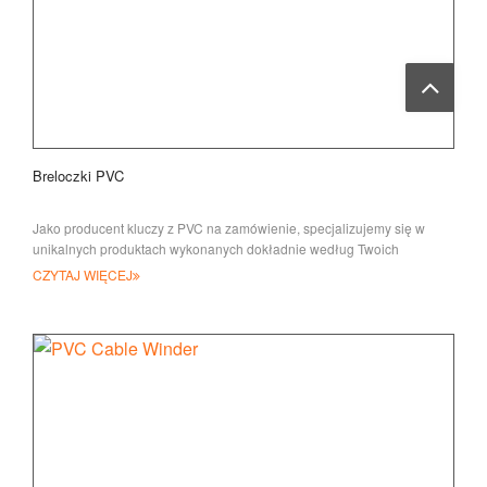
Breloczki PVC
Jako producent kluczy z PVC na zamówienie, specjalizujemy się w
unikalnych produktach wykonanych dokładnie według Twoich
specyfikacji, w tym w każdym kształcie, si
CZYTAJ WIĘCEJ