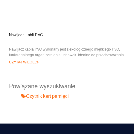
Nawijacz kabli PVC
Nawijacz kabla PVC wykonany jest z ekologicznego miękkiego PVC,
funkcjonalnego organizera do słuchawek. Idealne do przechowywania
słuchawek/uszników, świetnie
CZYTAJ WIĘCEJ
Powiązane wyszukiwanie
Czytnik kart pamięci