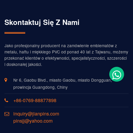
Skontaktuj Się Z Nami
Jako profesjonalny producent na zamówienie emblematów z
metalu, haftu i miękkiego PVC od ponad 40 lat z Tajwanu, możemy
przekonać klientów o efektywności, specjalistyczności, szczerości
i doskonałej jakości.
Nr 6, Gaobu Blvd., miasto Gaobu, miasto Dongguan,
prowincja Guangdong, Chiny
+86-0769-88877898
inquiry@jianpins.com
pinsjj@yahoo.com