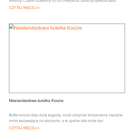
telefony. Często używamy ich do chwytania, podtrzymywania kabli,
zarządzania kablami. The
CZYTAJ WIĘCEJ
Niestandardowa butelka Koozie
Bottle koozie daje dużą wygodę, może utrzymać temperaturę napojów
mniej wpływającą na otoczenie, a w upalne lata może być
CZYTAJ WIĘCEJ