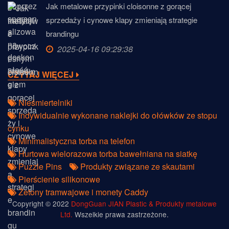
Jak metalowe przypinki cloisonne z gorącej
sprzedaży i cynowe klapy zmieniają strategie
brandingu
2025-04-16 09:29:38
CZYTAJ WIĘCEJ
Nieśmiertelniki
Indywidualnie wykonane naklejki do ołówków ze stopu
cynku
Minimalistyczna torba na telefon
Hurtowa wielorazowa torba bawełniana na siatkę
Puzzle Pins
Produkty związane ze skautami
Pierścienie silikonowe
Żetony tramwajowe i monety Caddy
Copyright © 2022
DongGuan JIAN Plastic & Produkty metalowe
Ltd.
Wszelkie prawa zastrzeżone.