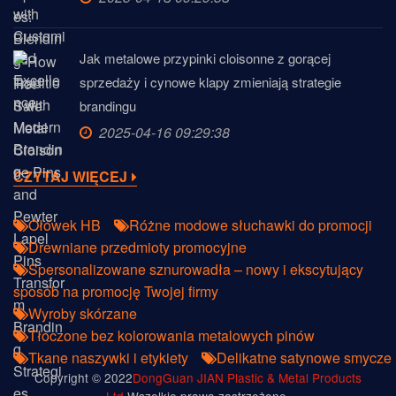
Jak metalowe przypinki cloisonne z gorącej
sprzedaży i cynowe klapy zmieniają strategie
brandingu
2025-04-16 09:29:38
CZYTAJ WIĘCEJ
Ołówek HB
Różne modowe słuchawki do promocji
Drewniane przedmioty promocyjne
Spersonalizowane sznurowadła – nowy i ekscytujący
sposób na promocję Twojej firmy
Wyroby skórzane
Tłoczone bez kolorowania metalowych pinów
Tkane naszywki i etykiety
Delikatne satynowe smycze
Copyright © 2022
DongGuan JIAN Plastic & Metal Products