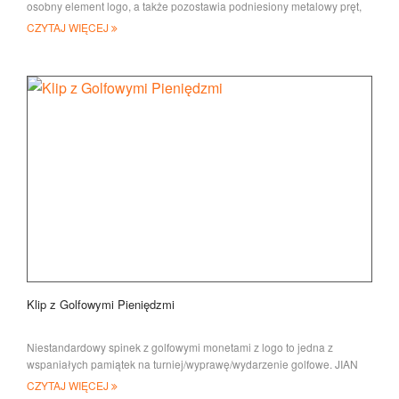
osobny element logo, a także pozostawia podniesiony metalowy pręt,
który pozwala nam na PRI
CZYTAJ WIĘCEJ
Klip z Golfowymi Pieniędzmi
Niestandardowy spinek z golfowymi monetami z logo to jedna z
wspaniałych pamiątek na turniej/wyprawę/wydarzenie golfowe. JIAN
opracował s
CZYTAJ WIĘCEJ