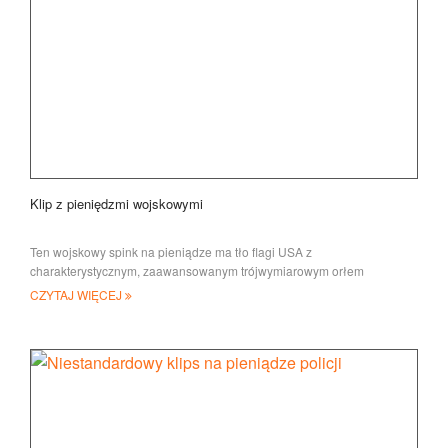
Klip z pieniędzmi wojskowymi
Ten wojskowy spink na pieniądze ma tło flagi USA z
charakterystycznym, zaawansowanym trójwymiarowym orłem
wojskowym, wybitym brązem i miękkim kolorem
CZYTAJ WIĘCEJ