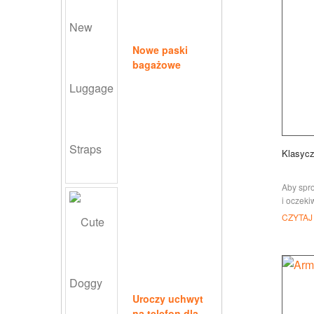
Nowe paski
bagażowe
Klasycz
Aby spr
i oczeki
JIAN cor
CZYTAJ
w dostar
premium
Uroczy uchwyt
na telefon dla