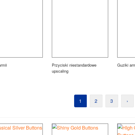
rmii
Przyciski niestandardowe
Guziki arm
upscaling
1
2
3
›