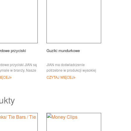
rdowe przyciski
Guziki mundurkowe
dowe przyciski JIAN są
JIAN ma doświadczenie
zymałe w branży. Nasze
potrzebne w produkcji wysokiej
rdowe guziki wykonane
jakości guzików mundurowych, w
IĘCEJ
CZYTAJ WIĘCEJ
iej jakości brązu lub
przystępnej cenie i w terminie, co
, dostępne
mnie poprosi
ukty