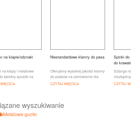
ki na klapie/odznaki
Niestandardowe klamry do pasa
Spinki do
do krawat
krawatów
i na klapę i metalowe
Oferujemy wysokiej jakości klamry
Sztanga na
to świetny sposób na
do pasków na zamówienie dla
niezbędny
, przedstawienie,
mundurów wojskowych lub
Możemy zr
 WIĘCEJ
CZYTAJ WIĘCEJ
CZYTAJ W
enie pracowników lub
codziennych. Materiał może być
na zamówi
 oraz nagrody, a także
brązem, stopem cynku, cyną i IR
na naszym
ne EV
krawacie b
iązane wyszukiwanie
Metalowe guziki