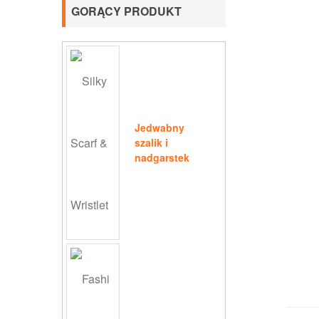
GORĄCY PRODUKT
Jedwabny
szalik i
nadgarstek