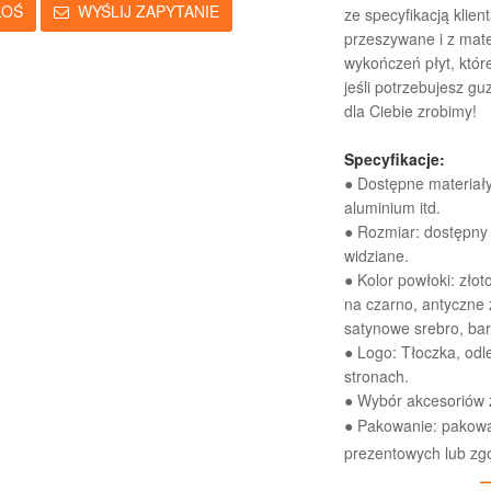
ŁOŚ
WYŚLIJ ZAPYTANIE
ze specyfikacją klien
przeszywane i z mate
wykończeń płyt, które
jeśli potrzebujesz g
dla Ciebie zrobimy!
Specyfikacje:
● Dostępne materiały:
aluminium itd.
● Rozmiar: dostępny j
widziane.
● Kolor powłoki: złoto
na czarno, antyczne 
satynowe srebro, bar
● Logo: Tłoczka, od
stronach.
● Wybór akcesoriów 
● Pakowanie: pakowa
prezentowych lub zg