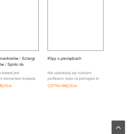
 mankietów / Sztangi
Klipy o pieniądzach
ów / Spinki do
 krawat jest
Nie zadowalaj się nudnymi
m elementem krawata.
portfelami, klips na pieniądze to
obić różne emblematy
też dobry sposób na noszenie
IĘCEJ
CZYTAJ WIĘCEJ
enie i przymocować je
gotówki i pomieści całą
 standardowym
gotówkę/karty, których
prawdopodobnie potrzebujesz