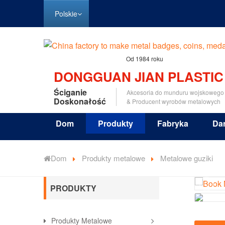
Polskie
Od 1984 roku
DONGGUAN JIAN PLASTIC
Ściganie
Akcesoria do munduru wojskowego
Doskonałość
& Producent wyrobów metalowych
Dom
Produkty
Fabryka
Da
Dom
Produkty metalowe
Metalowe guziki
PRODUKTY
Produkty Metalowe