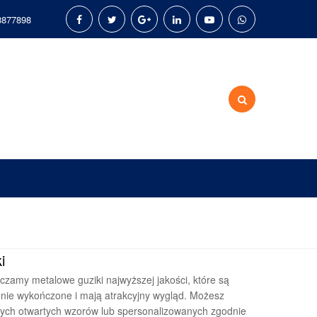
8877898
i
czamy metalowe guziki najwyższej jakości, które są
nnie wykończone i mają atrakcyjny wygląd. Możesz
ych otwartych wzorów lub spersonalizowanych zgodnie