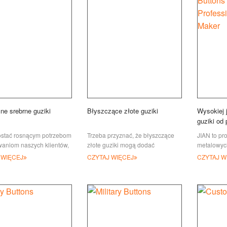
ne srebrne guziki
Błyszczące złote guziki
Wysokiej 
guziki od 
producent
ostać rosnącym potrzebom
Trzeba przyznać, że błyszczące
JIAN to pr
waniom naszych klientów,
złote guziki mogą dodać
metalowyc
az częściej angażuje się
wyrafinowania każdemu
w tym guzi
 WIĘCEJ
CZYTAJ WIĘCEJ
CZYTAJ W
czanie srebra klasy
wyglądowi, niezależnie od tego,
aluminium
, ale
czy chodzi o wojskowe czy
klientów wo
modowe ubrania. JIAN