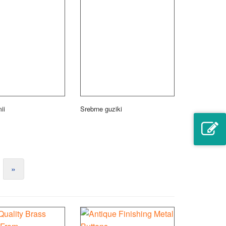
ii
Srebrne guziki
»