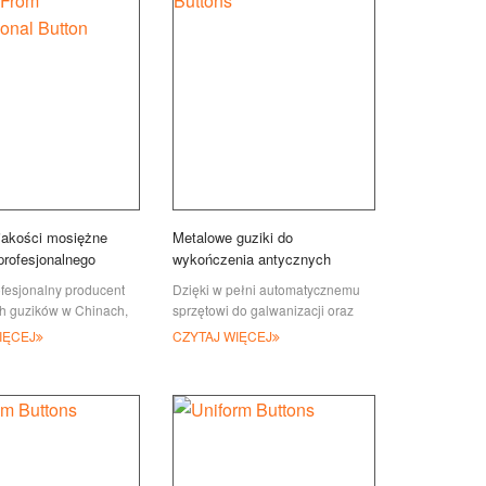
jakości mosiężne
Metalowe guziki do
profesjonalnego
wykończenia antycznych
a guzików
ofesjonalny producent
Dzięki w pełni automatycznemu
h guzików w Chinach,
sprzętowi do galwanizacji oraz
ków z mosiądzu i
doświadczonemu pracownikowi,
IĘCEJ
CZYTAJ WIĘCEJ
. Wielu naszych
JIAN dysponuje szerokim
li vintage'owe staniki
asortymentem standardowego i
niestandardowego wyposażenia