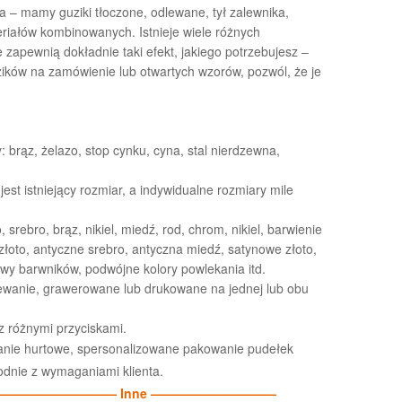
ta – mamy guziki tłoczone, odlewane, tył zalewnika,
riałów kombinowanych. Istnieje wiele różnych
 zapewnią dokładnie taki efekt, jakiego potrzebujesz –
uzików na zamówienie lub otwartych wzorów, pozwól, że je
 brąz, żelazo, stop cynku, cyna, stal nierdzewna,
est istniejący rozmiar, a indywidualne rozmiary mile
, srebro, brąz, nikiel, miedź, rod, chrom, nikiel, barwienie
złoto, antyczne srebro, antyczna miedź, satynowe złoto,
wy barwników, podwójne kolory powlekania itd.
lewanie, grawerowane lub drukowane na jednej lub obu
z różnymi przyciskami.
nie hurtowe, spersonalizowane pakowanie pudełek
odnie z wymaganiami klienta.
—————————— Inne ——————————