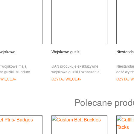
wojskowe
Wojskowe guziki
Niestanda
 wojskowe mają
JIAN produkuje ekskluzywne
Niestandar
ne guziki. Mundury
wojskowe guziki i oznaczenia,
dość wytr
noszone są podczas
które można przyszyć na mundury
niestanda
 WIĘCEJ
CZYTAJ WIĘCEJ
CZYTAJ W
ości formalnych w kraju i
i nosić przez siły zbrojne i param
są z wysok
cą i są przeznaczone t
aluminium
Polecane prod