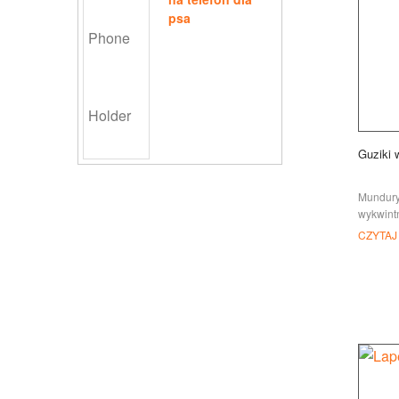
psa
Guziki 
Mundury
wykwint
galowe 
CZYTAJ
uroczyst
za grani