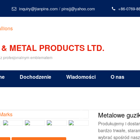
inquiry@jianpins.com
/
pinsjj@yahoo.com
+86-0769-8
 & METAL PRODUCTS LTD.
 z profesjonalnym emblematem
ne
Dochodzenie
Wiadomości
O nas
Metalowe guzik
Produkujemy i dostar
bardzo trwałe, stara
wybrać spośród nasz