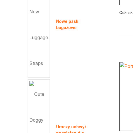
Odznaka
Nowe paski
bagażowe
Uroczy uchwyt
na telefon dla