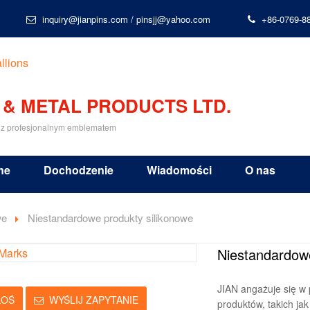
inquiry@jianpins.com
/
pinsjj@yahoo.com
+86-0769-8
 & METAL PRODUCTS LTD.
 z profesjonalnym emblematem
ne
Dochodzenie
Wiadomości
O nas
we
Niestandardowe produkty silikonowe
Niestandardowe
JIAN angażuje się w
ŁOŚ
WYŚLIJ ZAPYTANIE
produktów, takich ja