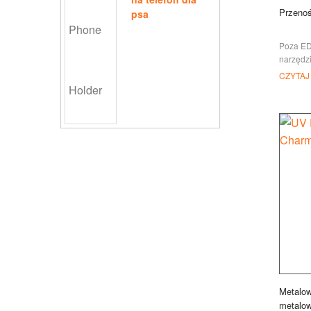
Przenoś
psa
Poza ED
narzędzi
nierdze
CZYTAJ
dostarcz
przenoś
Metalow
metalo