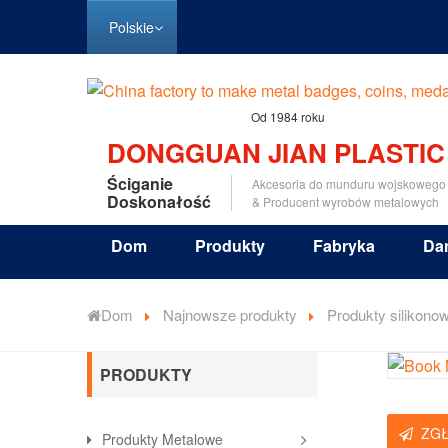
Polskie
Od 1984 roku
DONGGUAN JIAN PLASTIC
Ściganie
Akcesoria do munduru wojskowego
Doskonałość
& Producent wyrobów metalowych
Dom
Produkty
Fabryka
Da
Dom
Najnowsze produkty
Produkty silikono
PRODUKTY
ZG
Produkty Metalowe