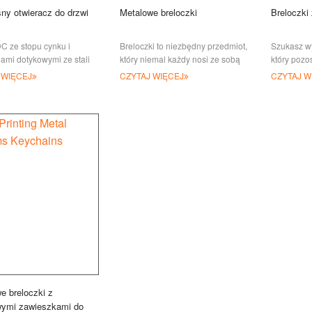
ny otwieracz do drzwi
Metalowe breloczki
Breloczki
C ze stopu cynku i
Breloczki to niezbędny przedmiot,
Szukasz w
ami dotykowymi ze stali
który niemal każdy nosi ze sobą
który pozo
wnej, JIAN może
na co dzień. Jeśli chcesz
którego bę
 WIĘCEJ
CZYTAJ WIĘCEJ
CZYTAJ W
yć Ci plastikowe
reklamować swoją firmę w
przez dług
ne otwieracze do drzwi
e breloczki z
wymi zawieszkami do