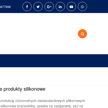
8877898
 produkty silikonowe
 produkcję różnorodnych niestandardowych silikonowych
k silikonowa bransoletka, opaska na nadgarstek, etui na