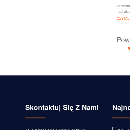
drukow
Te metal
nadruki
produkty
CZYTAJ
niesamow
sprawiło
Pow
Skontaktuj Się Z Nami
Najn