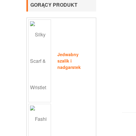
GORĄCY PRODUKT
Jedwabny
szalik i
nadgarstek