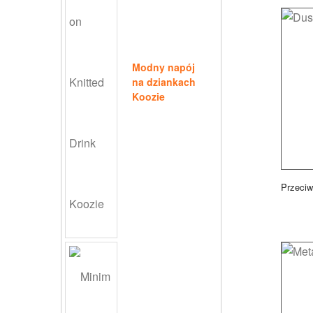
Modny napój
na dziankach
Koozie
Przeciw