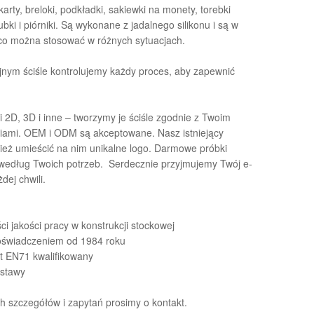
karty, breloki, podkładki, sakiewki na monety, torebki
ki i piórniki. Są wykonane z jadalnego silikonu i są w
co można stosować w różnych sytuacjach.
nym ściśle kontrolujemy każdy proces, aby zapewnić
 2D, 3D i inne – tworzymy je ściśle zgodnie z Twoim
niami. OEM i ODM są akceptowane. Nasz istniejący
ież umieścić na nim unikalne logo. Darmowe próbki
edług Twoich potrzeb. Serdecznie przyjmujemy Twój e-
dej chwili.
ści jakości pracy w konstrukcji stockowej
oświadczeniem od 1984 roku
t EN71 kwalifikowany
ostawy
 szczegółów i zapytań prosimy o kontakt.