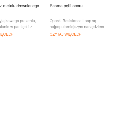
 z metalu drewnianego
Pasma pętli oporu
yjątkowego prezentu,
Opaski Resistance Loop są
stanie w pamięci i z
najpopularniejszym narzędziem
dziesz cieszyć się
treningowym w branży zdrowia i
IĘCEJ
CZYTAJ WIĘCEJ
i czas? Potem nasza st
fitnessu. Wykonane ze 100%
naturalnego lateksu