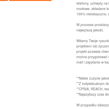
telefony, uchwyty na 
modowe, składane kub
100% nietoksyczne, 
W procesie produkcyj
najwyższą jakość.
Witamy Twoje rysunki
projektem lub życze
projekt pozwala równ
można przygotować w
mail i zapytanie w każ
**Niskie zużycie jako
**Z indywidualnym d
**CPSIA, REACH, tes
**Najszybszy czas d
W przypadku dalszych